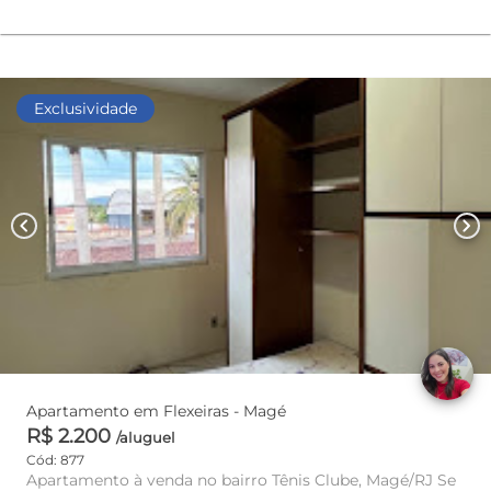
Exclusividade
chevron_left
chevron_right
Apartamento em Flexeiras - Magé
R$ 2.200
/aluguel
Cód: 877
Apartamento à venda no bairro Tênis Clube, Magé/RJ Se