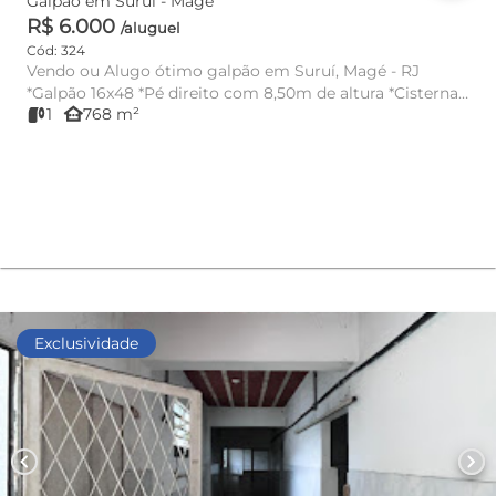
Galpão em Suruí - Magé
R$ 6.000
/aluguel
Cód: 324
Vendo ou Alugo ótimo galpão em Suruí, Magé - RJ
*Galpão 16x48 *Pé direito com 8,50m de altura *Cisterna
other_houses
1
768 m²
com capta...
Exclusividade
chevron_left
chevron_right