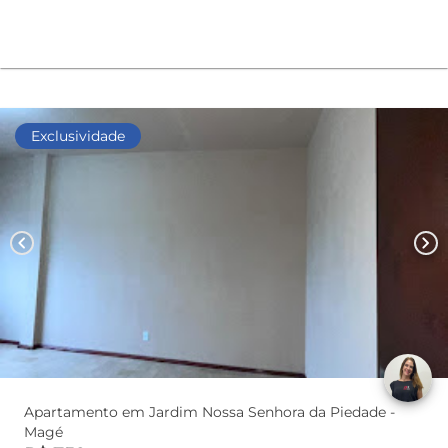
Exclusividade
chevron_left
chevron_right
Apartamento em Jardim Nossa Senhora da Piedade -
Magé