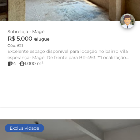
Sobreloja - Magé
R$ 5.000
/aluguel
Cód: 621
Excelente espaço disponível para locação no bairro Vila
esperança- Magé. De frente para BR-493. **Localização
other_houses
4
1.000 m²
P...
Exclusividade