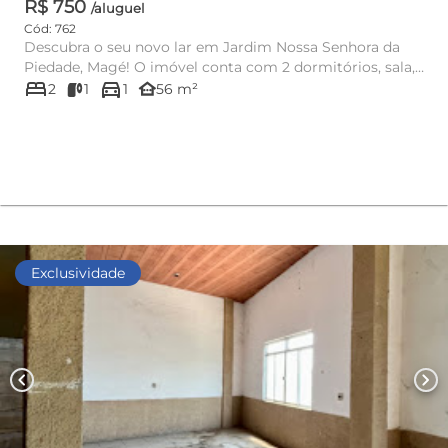
R$ 750
/aluguel
Cód: 762
Descubra o seu novo lar em Jardim Nossa Senhora da
Piedade, Magé! O imóvel conta com 2 dormitórios, sala,
bed
directions_car
cozi...
other_houses
2
1
1
56 m²
Exclusividade
chevron_left
chevron_right