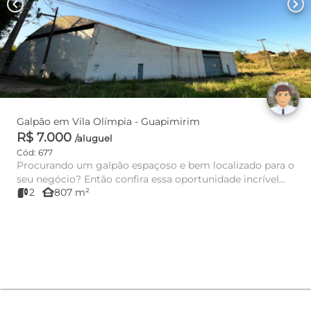
chevron_left
chevron_right
Galpão em Vila Olímpia - Guapimirim
R$ 7.000
/aluguel
Cód: 677
Procurando um galpão espaçoso e bem localizado para o
seu negócio? Então confira essa oportunidade incrível
other_houses
2
807 m²
em Vila Olí...