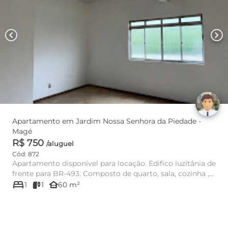
chevron_left
chevron_right
Apartamento em Jardim Nossa Senhora da Piedade -
Magé
R$ 750
/aluguel
Cód: 872
Apartamento disponível para locação. Edifico luzitânia de
frente para BR-493. Composto de quarto, sala, cozinha ,
bed
banhe...
other_houses
1
1
60 m²