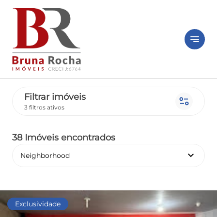
notes
Filtrar imóveis
page_info
3 filtros ativos
38 Imóveis encontrados
keyboard_arrow_down
Neighborhood
Exclusividade