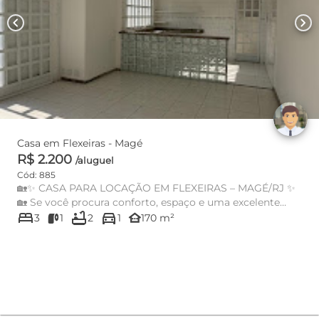
chevron_left
chevron_right
Casa em Flexeiras - Magé
R$ 2.200
/aluguel
Cód: 885
🏡✨ CASA PARA LOCAÇÃO EM FLEXEIRAS – MAGÉ/RJ ✨
🏡 Se você procura conforto, espaço e uma excelente
bed
bathtub
directions_car
localização, esta é a...
other_houses
3
1
2
1
170 m²