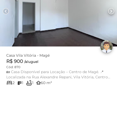
chevron_left
chevron_right
Casa Vila Vitória - Magé
R$ 900
/aluguel
Cód: 870
🏡 Casa Disponível para Locação – Centro de Magé. 📍
Localizada na Rua Alexandre Repani, Vila Vitória, Centro
bed
bathtub
de Magé,...
other_houses
2
1
1
60 m²