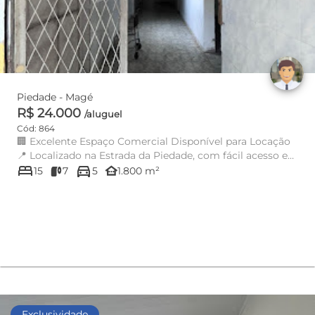
Piedade - Magé
R$ 24.000
/aluguel
Cód: 864
🏢 Excelente Espaço Comercial Disponível para Locação
📍 Localizado na Estrada da Piedade, com fácil acesso e
bed
directions_car
ótima lo...
other_houses
15
7
5
1.800 m²
Exclusividade