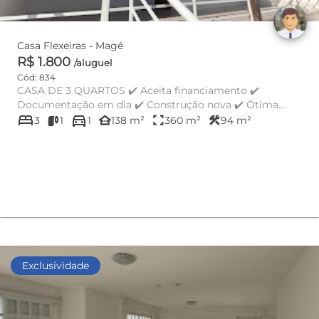
Casa Flexeiras - Magé
R$ 1.800
/aluguel
Cód: 834
CASA DE 3 QUARTOS ✔️ Aceita financiamento ✔️
Documentação em dia ✔️ Construção nova ✔️ Ótima
bed
directions_car
localização ✔️ So...
other_houses
fullscreen
construction
3
1
1
138 m²
360 m²
94 m²
Exclusividade