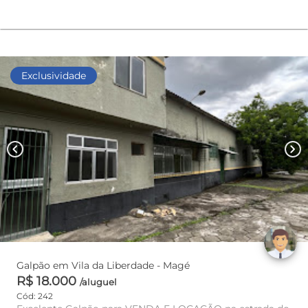
Exclusividade
chevron_left
chevron_right
Galpão em Vila da Liberdade - Magé
R$ 18.000
/aluguel
Cód: 242