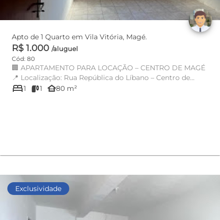
Apto de 1 Quarto em Vila Vitória, Magé.
R$ 1.000
/aluguel
Cód: 80
🏢 APARTAMENTO PARA LOCAÇÃO – CENTRO DE MAGÉ
📍 Localização: Rua República do Líbano – Centro de
bed
Magé Próximo ao Portal...
other_houses
1
1
80 m²
Exclusividade