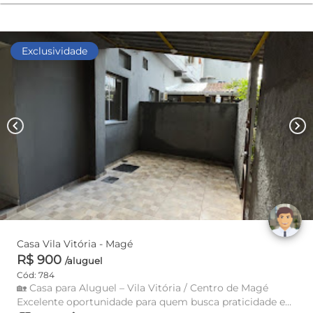
Exclusividade
chevron_left
chevron_right
Casa Vila Vitória - Magé
R$ 900
/aluguel
Cód: 784
🏡 Casa para Aluguel – Vila Vitória / Centro de Magé
Excelente oportunidade para quem busca praticidade e