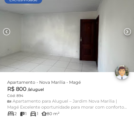
chevron_left
chevron_right
Apartamento - Nova Marília - Magé
R$ 800
/aluguel
Cód: 894
🏡 Apartamento para Aluguel – Jardim Nova Marília |
Magé Excelente oportunidade para morar com conforto
bed
directions_car
e praticidade! ...
other_houses
2
1
1
80 m²