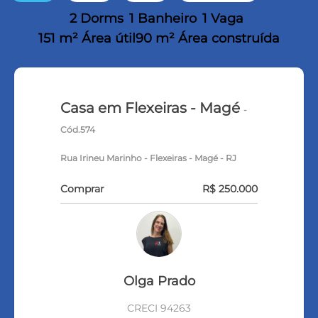
2 Dorms
1 Banheiro
1 Vaga
151 m² Área útil
90 m² Área construída
Casa em Flexeiras - Magé
-
Cód.574
Rua Irineu Marinho - Flexeiras - Magé - RJ
Comprar
R$ 250.000
Olga Prado
CRECI 94263